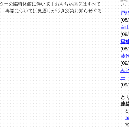
開催
ターの臨時休館に伴い取手おもちゃ病院はすべて
い。
。 再開については見通しがつき次第お知らせする
戸
(08
白
(08
福
(08
藤
(09
み
ー
(09
と
連
と
To
電