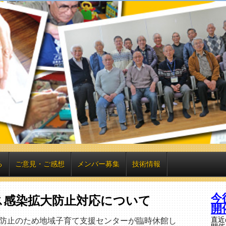
る
ご意見・ご感想
メンバー募集
技術情報
今
ス感染拡大防止対応について
開
直近
防止のため地域子育て支援センターが臨時休館し