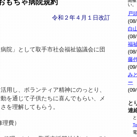
おもちゃ病院規約
開催
い。
戸
令和２年４月１日改訂
(08
白
(08
福
ゃ病院」として取手市社会福祉協議会に団
(08
藤
(09
み
ー
を活用し、ボランティア精神にのっとり、
(09
活動を通じて子供たちに喜んでもらい、メ
と
切さを理解してもらう。
連
と
修理費）
To
電