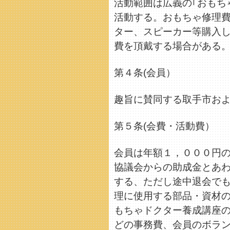
活動範囲は広義の｢おもち
活動する。おもちゃ修理
ター、スピーカー等購入
費を頂戴する場合がある
第４条(会員）
趣旨に賛同する取手市お
第５条(会費・活動費）
会員は年額１，０００円
協議会からの助成金とあ
する、ただし途中退会で
理に使用する部品・資材
もちゃドクター養成講座
どの事務費、会員のボラ