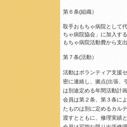
第６条(組織）
取手おもちゃ病院として代
ちゃ病院協会」に加入す
もちゃ病院活動費から支
第７条(活動）
活動はボランティア支援セ
密に連絡し、拠点(出張、
は別途定める年間活動計
会員は第２条、第３条に
たものは別に定めるカル
渡すとともに、修理実績
会員は可能な限り出張修