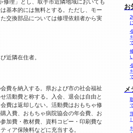
ゃ修理」とし、取手市近隣地域においても
お
費は基本的には無料とする。ただし、モー
した交換部品については修理依頼者から実
。
よび近隣在住者。
の会費を納入する。県および市の社会福祉
メ
わせ活動費と称する。入会、退会は自由と
も会費は返却しない。活動費はおもちゃ修
の購入費、おもちゃ病院協会の年会費、お
の参加費・教材費、資料コピー・印刷費な
ンティア保険料などに充当する。