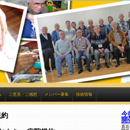
る
ご意見・ご感想
メンバー募集
技術情報
今
規約
開
直近