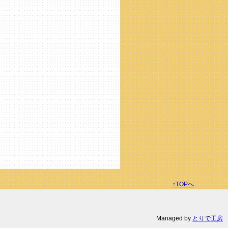
↑TOPへ
Managed by
とりで工房