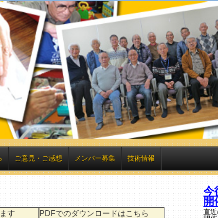
る
ご意見・ご感想
メンバー募集
技術情報
今
開
直近
ます
PDFでのダウンロードはこちら