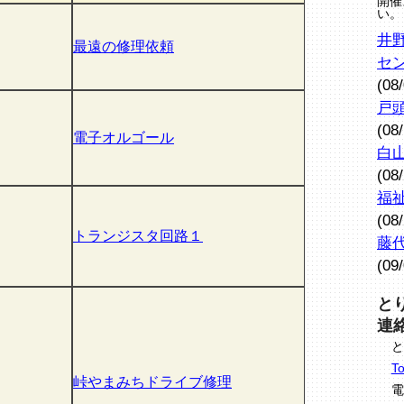
開催
い。
井
最遠の修理依頼
セ
(08
戸
(08
電子オルゴール
白
(08
福
(08
トランジスタ回路１
藤
(09
と
連
と
To
峠やまみちドライブ修理
電