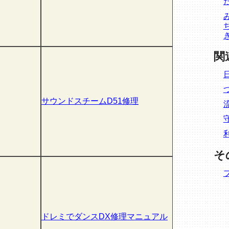
関
サウンドスチームD51修理
そ
ドレミでダンスDX修理マニュアル