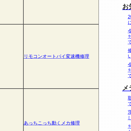
お
リモコンオートバイ変速機修理
メ
あっちこっち動くメカ修理