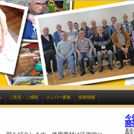
る
ご意見・ご感想
メンバー募集
技術情報
今
開
直近