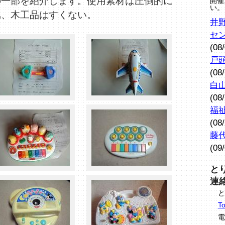
の一部を紹介します。使用素材は圧倒的に
開催
い。
属、木工品はすくない。
井
セ
(08
戸
(08
白
(08
福
(08
藤
(09
と
連
と
To
電