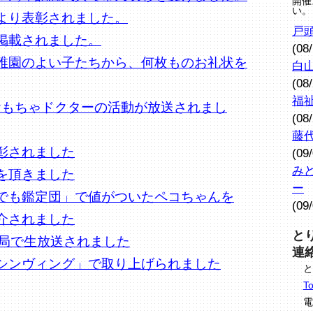
開催
い。
より表彰されました。
戸
掲載されました。
(08
稚園のよい子たちから、何枚ものお礼状を
白
(08
福
おもちゃドクターの活動が放送されまし
(08
藤
彰されました
(09
み
を頂きました
ー
でも鑑定団」で値がついたペコちゃんを
(09
介されました
と
送局で生放送されました
連
シンヴィング」で取り上げられました
と
To
電