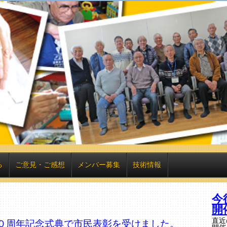
る
ご意見・ご感想
メンバー募集
技術情報
今
開
直近
０周年記念式典で市民表彰を受けました。